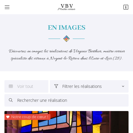


4 rue du Paty
28400 Nogent-le-Rotrou
EN IMAGES
02 37 52 12 81
Découvrez en images les réalisations de Virginie Berthier, maître verrier
spécialiste des vitraux à Nogent-le-Rotrou dans l'Eure-et-Loir (28).
Voir tout
Filtrer les réalisations


Adresse email de réception


En cochant cette case, vous consentez à recevoir nos propositions commerciales à
l'adresse email indiqué ci-dessus. Vous pouvez vous désinscrire à tout moment en
utilisant
le formulaire de désinscription
.
Notre coup de cœur !

INSCRIPTION