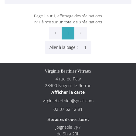
Page 1 sur 1,
affichage des réalisations
n°1 à n°8 sur un total de 8
réalisations
1
Aller à la page :
Virginie Berthier Vitraux
4 rue du Paty
28400 Nogent-le-Rotrou
Afficher la carte
02 37 52 12 81
Horaires d'ouverture :
Joignable 7j/7
de 9h à 20h