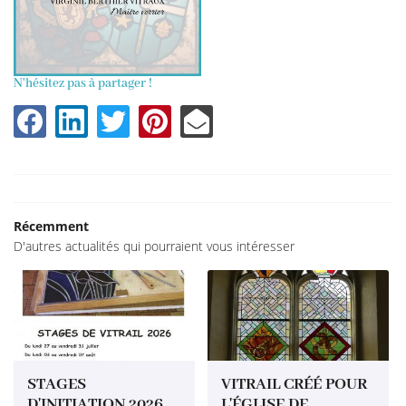
N'hésitez pas à partager !
Récemment
Une question
D'autres actualités qui pourraient vous intéresser
Accueil
ion-Restauration
02 37 52 12 
rs d'initiation
Galerie
STAGES
VITRAIL CRÉÉ POUR
D'INITIATION 2026
L'ÉGLISE DE