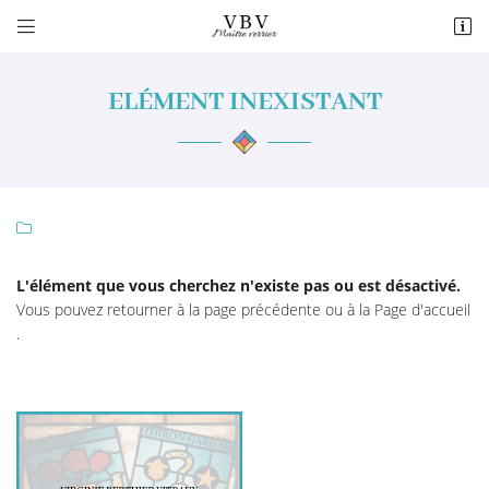


4 rue du Paty
28400 Nogent-le-Rotrou
ELÉMENT INEXISTANT
02 37 52 12 81

L'élément que vous cherchez n'existe pas ou est désactivé.
Vous pouvez
retourner à la page précédente
ou à la
Page d'accueil
.
Adresse email de réception

En cochant cette case, vous consentez à recevoir nos propositions commerciales à
l'adresse email indiqué ci-dessus. Vous pouvez vous désinscrire à tout moment en
utilisant
le formulaire de désinscription
.
INSCRIPTION