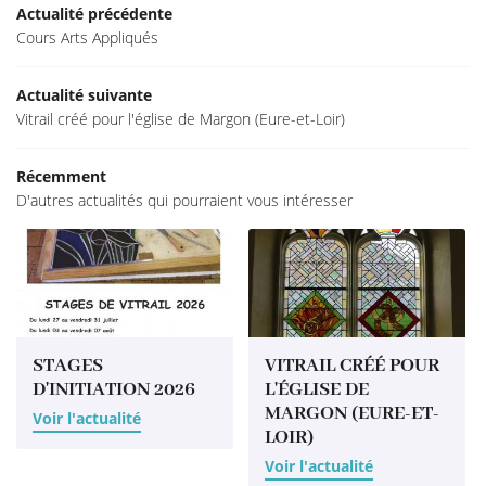
Actualité précédente
Accueil
Cours Arts Appliqués
ion-Restauration
02 37 52 12 
Actualité suivante
rs d'initiation
Vitrail créé pour l'église de Margon (Eure-et-Loir)
Galerie
Récemment
D'autres actualités qui pourraient vous intéresser
Actualités
Rejoignez-nous
Contact
STAGES
VITRAIL CRÉÉ POUR
D'INITIATION 2026
L'ÉGLISE DE
MARGON (EURE-ET-
Voir l'actualité
LOIR)
Voir l'actualité