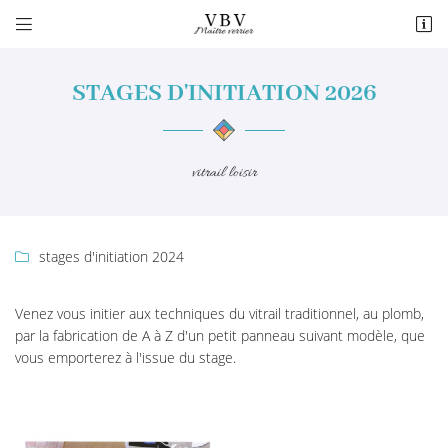


4 rue du Paty
28400 Nogent-le-Rotrou
STAGES D'INITIATION 2026
02 37 52 12 81
vitrail loisir
stages d'initiation 2024

Adresse email de réception

Venez vous initier aux techniques du vitrail traditionnel, au plomb,
par la fabrication de A à Z d'un petit panneau suivant modèle, que
En cochant cette case, vous consentez à recevoir nos propositions commerciales à
vous emporterez à l'issue du stage.
l'adresse email indiqué ci-dessus. Vous pouvez vous désinscrire à tout moment en
utilisant
le formulaire de désinscription
.
INSCRIPTION