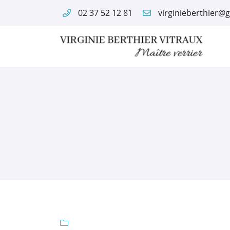
02 37 52 12 81
4 rue du Paty
28400 Nogent-le-Rotrou
02 37 52 12 81
Adresse email de réception


En cochant cette case, vous consentez à recevoir nos propositions comme